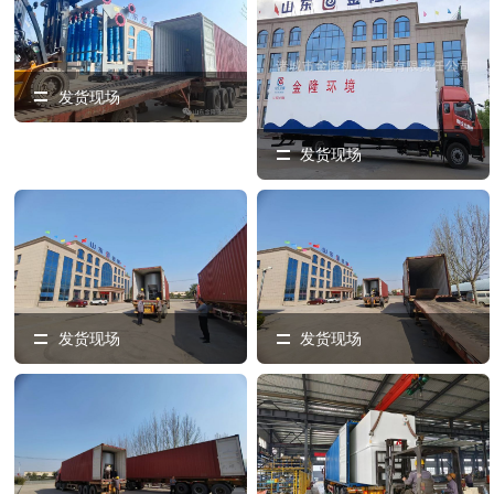
场
发货现场
发货现场
发货现场
发货现场