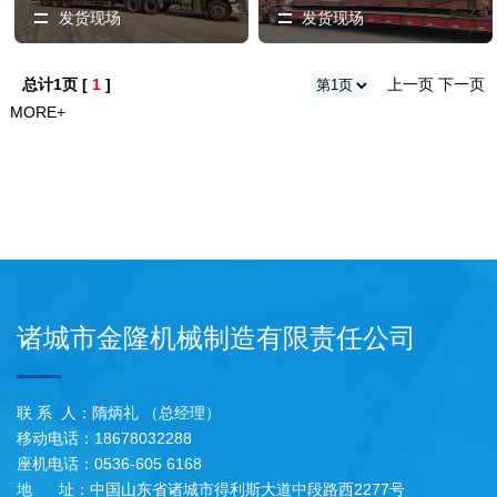
发货现场
发货现场
总计1页 [
1
]
上一页
下一页
MORE+
诸城市金隆机械制造有限责任公司
联 系 人：隋炳礼 （总经理）
移动电话：18678032288
座机电话：0536-605 6168
地 址：中国山东省诸城市得利斯大道中段路西2277号