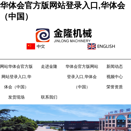
华体会官方版网站登录入口,华体会
（中国）
网站华体会官方版
走进金隆
华体会官方版网站
新闻动态
网站登录入口,华
登录入口,华体会
视频中心
体会（中国）
（中国）
荣誉资质
发货现场
联系我们