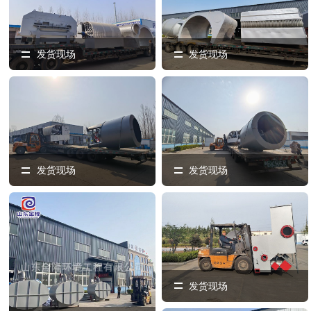
发货现场
发货现场
发货现场
发货现场
发货现场