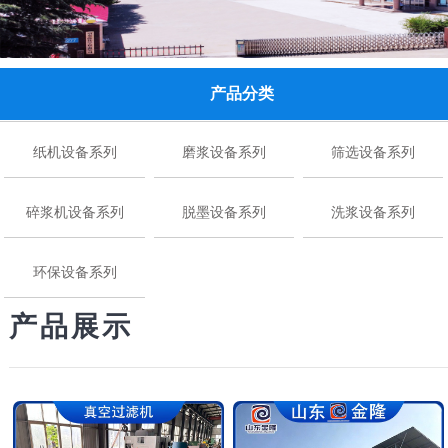
产品分类
纸机设备系列
磨浆设备系列
筛选设备系列
碎浆机设备系列
脱墨设备系列
洗浆设备系列
环保设备系列
产品展示
华体会官方版网站登录入口,华体会（中国）
-
产品展