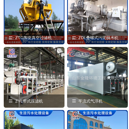
ZTG陶瓷真空过滤机
ZDL叠螺式污泥脱水机
ZYL带式压滤机
平流式气浮机