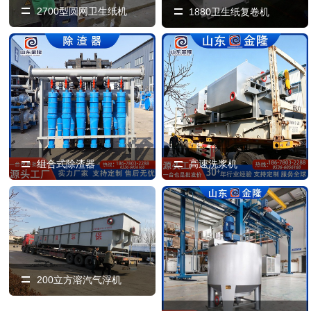
2700型圆网卫生纸机
1880卫生纸复卷机
组合式除渣器
高速洗浆机
200立方溶汽气浮机