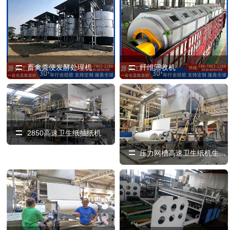
畜禽粪便发酵处理机
纤维回收机
2850高速卫生纸抽纸机
压力网槽高速卫生纸机生产线