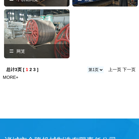
网笼
总计3页 [
1
2
3
]
上一页
下一页
MORE+