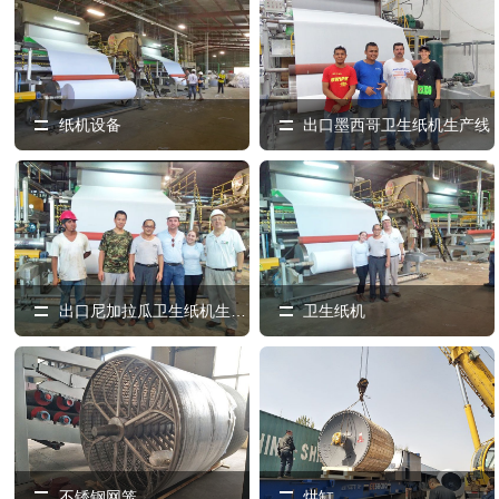
纸机设备
出口墨西哥卫生纸机生产线
出口尼加拉瓜卫生纸机生产线
卫生纸机
不锈钢网笼
烘缸