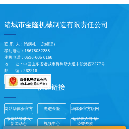
诸城市金隆机械制造有限责任公司
联 系 人：隋炳礼 （总经理）
移动电话：18678032288
座机电话：0536-605 6168
地 址：中国山东省诸城市得利斯大道中段路西2277号
邮 编：262216
快速链接
网站华体会官方
走进金隆
华体会官方版网
版网站登录入
站登录入口,华
新闻动态
视频中心
荣誉资质
口,华体会（中
体会（中国）