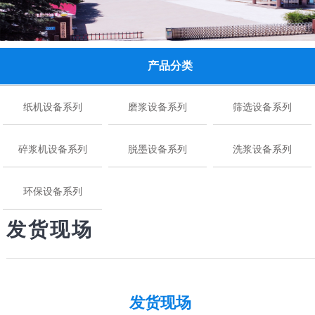
产品分类
纸机设备系列
磨浆设备系列
筛选设备系列
碎浆机设备系列
脱墨设备系列
洗浆设备系列
环保设备系列
发货现场
华体会官方版网站登录入口,华体会（中国）
-
发货现
发货现场