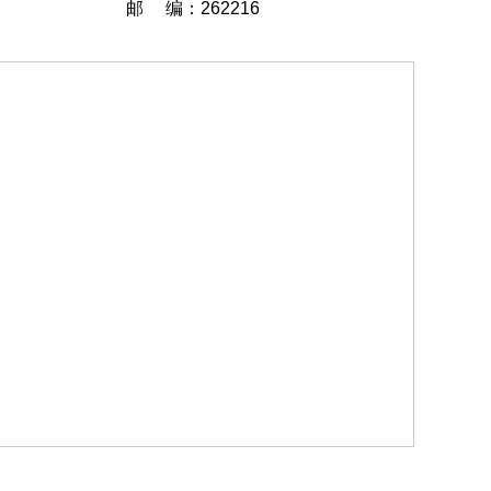
邮 编：262216