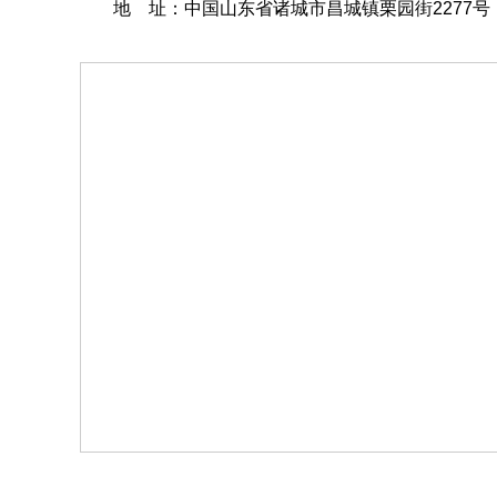
地 址：中国山东省诸城市昌城镇栗园街2277号