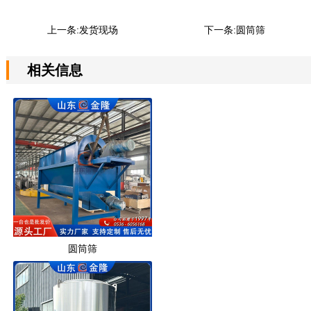
上一条:
发货现场
下一条:
圆筒筛
相关信息
圆筒筛