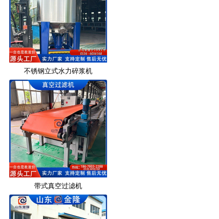
不锈钢立式水力碎浆机
带式真空过滤机