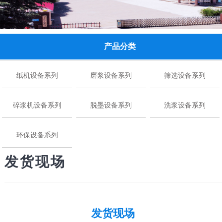
产品分类
纸机设备系列
磨浆设备系列
筛选设备系列
碎浆机设备系列
脱墨设备系列
洗浆设备系列
环保设备系列
发货现场
华体会官方版网站登录入口,华体会（中国）
-
发货现
发货现场