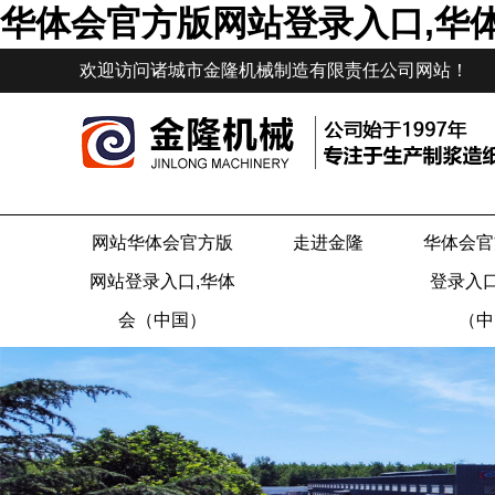
华体会官方版网站登录入口,华
欢迎访问诸城市金隆机械制造有限责任公司网站！
网站华体会官方版
走进金隆
华体会官
网站登录入口,华体
登录入口
会（中国）
（中