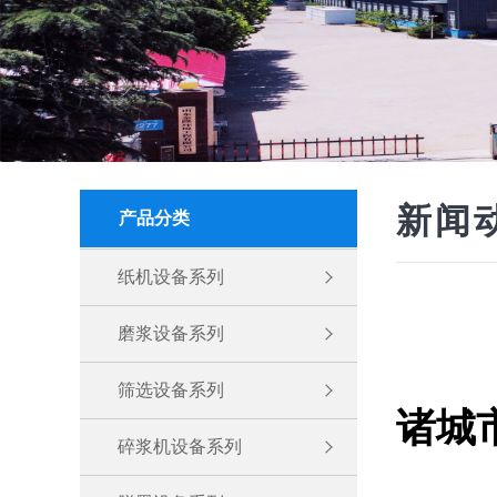
新闻
产品分类
纸机设备系列
磨浆设备系列
筛选设备系列
诸城
碎浆机设备系列