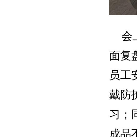
会上
面复
员工
戴防
习；
成品