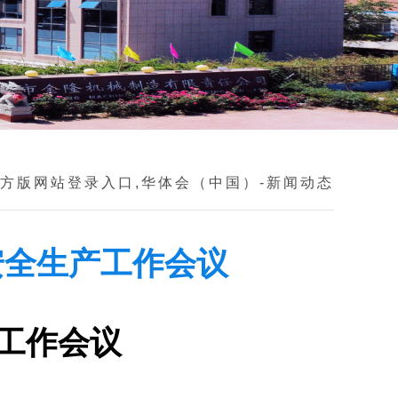
方版网站登录入口,华体会（中国）
-
新闻动态
安全生产工作会议
产工作会议