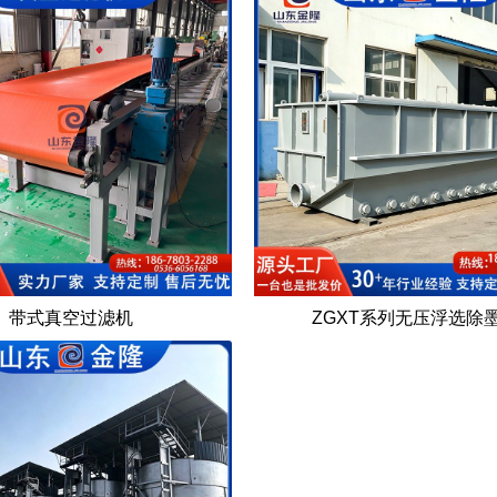
带式真空过滤机
ZGXT系列无压浮选除