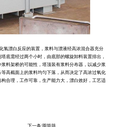
过氧化氢漂白反应的装置，浆料与漂液经高浓混合器充分
到塔底需经过两个小时，由底部的螺旋卸料装置排出，
少浆料架桥的可能性，塔顶装有浆料分布器，以减少浆
各等高截面上的浆料均匀下落，从而决定了高浓过氧化
结构合理，工作可靠，生产能力大，漂白效好，工艺适
下一条:
圆筒筛