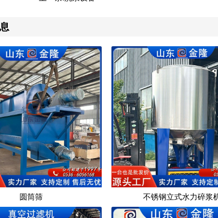
息
圆筒筛
不锈钢立式水力碎浆