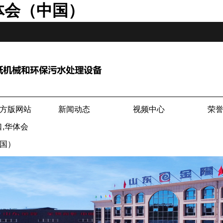
体会（中国）
方版网站
新闻动态
视频中心
荣
,华体会
国）