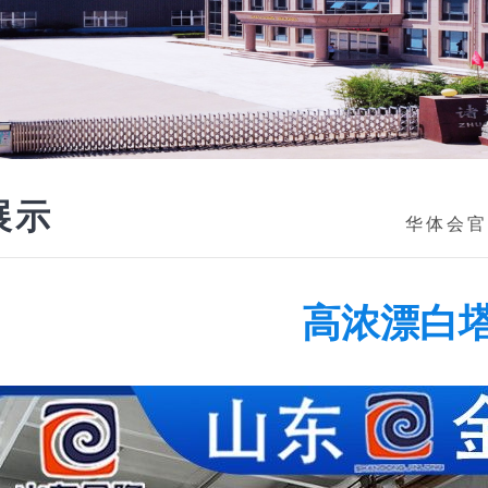
展示
华体会官
高浓漂白