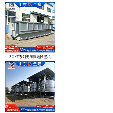
ZGXT系列无压浮选除墨机