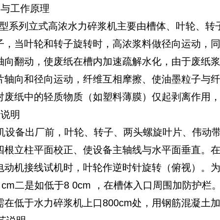
与工作原理
系列立式高浓水力碎浆机主要由槽体、叶轮、转子
子，当叶轮和转子旋转时，高浓浆料做径向运动，
轴向翻动，使废纸在槽内加速疏解水化，由于废纸
片轴向和径向运动，纤维互相摩擦、使油墨粒子与
对废纸中的轻质物质（如塑料薄膜）仅起剥离作用
说明
备出厂前，叶轮、转子、两头螺旋叶片、伟动带
四根立柱平面校正、使设备主轴线与水平面垂直。在设
电动机接线试机时，叶轮作逆时针旋转（俯视）。
0 cm二是如低于8 0cm ，在槽体入口周围加防
需在低于水力碎浆机上口800cm处，用钢筋混凝土