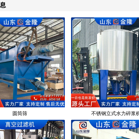
息
圆筒筛
不锈钢立式水力碎浆