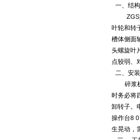
一、结构
ZGS型
叶轮和转
槽体侧面
头螺旋叶
点较弱、
二、安装
碎浆机设
时务必将
卸转子。
操作台8 
生晃动，