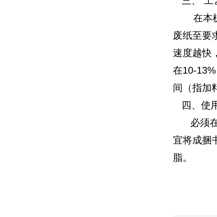
三、 工
在本机内
废纸至要
速度越快
在10-1
间（指加
四、使用
必须在设
宜将成捆
脂。