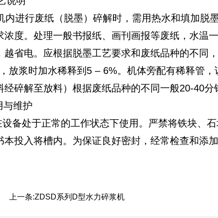
艺说明
进行废纸（脱墨）碎解时，需用热水和填加脱墨
求浓度。处理一般书报纸、画刊画报等废纸，水温一般
，越省电。应根据脱墨工艺要求和废纸品种的不同，
3%，放浆时加水稀释到5 – 6%。机体旁配有稀释管，该
料经碎解至放料）根据废纸品种的不同一般20-40分
与维护
备处于正常的工作状态下使用。严禁将铁块、石
书本投入将槽内。为保证良好密封，经常检查和添
上一条:
ZDSD系列D型水力碎浆机