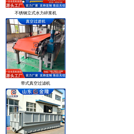
不锈钢立式水力碎浆机
带式真空过滤机