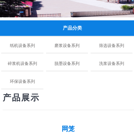
产品分类
纸机设备系列
磨浆设备系列
筛选设备系列
碎浆机设备系列
脱墨设备系列
洗浆设备系列
环保设备系列
产品展示
华体会官方版网站登录入口,华体会（中国）
-
产品展
网笼