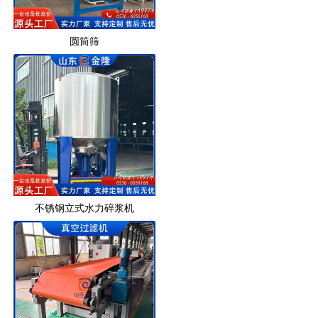
圆筒筛
不锈钢立式水力碎浆机