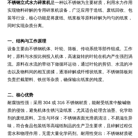
不锈钢立式水力碎浆机
是一种以不锈钢为主要材质，利用水力作用
实现物料碎解的专用碎浆机设备，广泛应用于造纸、废纸回收、包
装等行业，核心功能是将废纸、纸浆板等原料碎解为均匀的纸浆，
同时实现杂质分离。
一、结构与工作原理
设备主要由不锈钢机体、叶轮、筛板、传动系统等部件组成。工作
时，原料与水按比例投入机体，高速旋转的叶轮在机内产生强烈涡
流。原料在水流的带动下做循环运动，通过叶轮的剪切、水流的冲
击以及物料间的相互搓揉，逐渐碎解成纤维状纸浆。不锈钢筛板则
负责拦截塑料、铁丝等杂质，确保输出纸浆的纯度。
二、核心优势
耐腐蚀性强：采用 304 或 316 不锈钢材质，能耐受纸浆中酸碱物
质的侵蚀，避免机体生锈污染纸浆，尤其适合处理含油墨、化学助
剂的废纸原料。卫生与环保：不锈钢表面光滑易清洁，不易滋生异
味，符合食品包装纸等高端纸制品的生产卫生要求，且碎解过程仅
需水和物理作用，无需大量化学药剂。耐用性突出：不锈钢材质硬