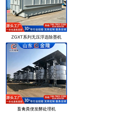
ZGXT系列无压浮选除墨机
畜禽粪便发酵处理机