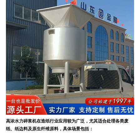
高浓水力碎浆机在造纸行业应用较为广泛，尤其适合处理各类废
纸、纸边料及原生纤维原料，具体场景包括：