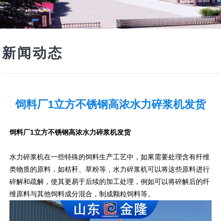
新闻动态
华体会官方版网站登录入口,华体会（中国）
-
新闻动
饲料厂1立方不锈钢高浓水力碎浆机发货
态
饲料厂1立方不锈钢高浓水力碎浆机发货
水力碎浆机在一些特殊的饲料生产工艺中，如果需要处理含有纤维
类物质的原料，如秸秆、草粉等，水力碎浆机可以将这些原料进行
碎解和疏解，使其更易于后续的加工处理，例如可以将碎解后的纤
维原料与其他饲料成分混合，制成颗粒饲料等。