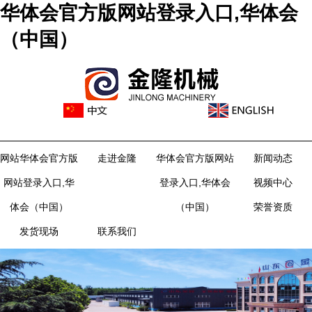
华体会官方版网站登录入口,华体会
（中国）
网站华体会官方版
走进金隆
华体会官方版网站
新闻动态
网站登录入口,华
登录入口,华体会
视频中心
体会（中国）
（中国）
荣誉资质
发货现场
联系我们