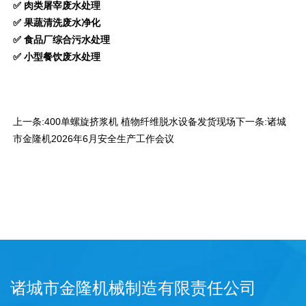
✅ 肉类屠宰废水处理
✅ 果蔬清洗废水净化
✅ 食品厂综合污水处理
✅ 小型餐饮废水处理
上一条:
400单螺旋挤浆机 植物纤维脱水设备发货现场
下一条:
诸城
市金隆机2026年6月安全生产工作会议
诸城市金隆机械制造有限责任公司