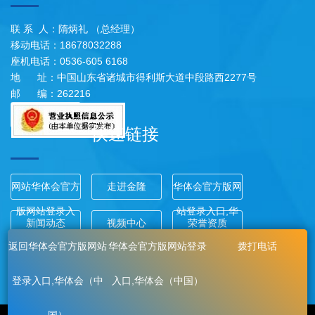
联 系 人：隋炳礼 （总经理）
移动电话：18678032288
座机电话：0536-605 6168
地 址：中国山东省诸城市得利斯大道中段路西2277号
邮 编：262216
快速链接
网站华体会官方
走进金隆
华体会官方版网
版网站登录入
站登录入口,华
新闻动态
视频中心
荣誉资质
口,华体会（中
体会（中国）
返回华体会官方版网站
华体会官方版网站登录
拨打电话
发货现场
联系我们
国）
登录入口,华体会（中
入口,华体会（中国）